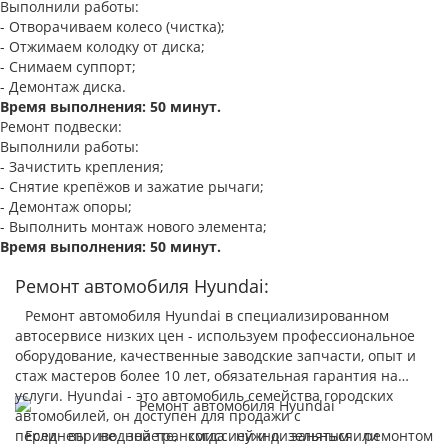
Выполнили работы:
- Отворачиваем колесо (чистка);
- Отжимаем колодку от диска;
- Снимаем суппорт;
- Демонтаж диска.
Время выполнения: 50 минут.
Ремонт подвески:
Выполнили работы:
- Зачистить крепления;
- Снятие крепёжов и зажатие рычаги;
- Демонтаж опоры;
- Выполнить монтаж нового элемента;
Время выполнения: 50 минут.
Ремонт автомобиля Hyundai:
Ремонт автомобиля Hyundai в специализированном
автосервисе низких цен - используем профессиональное
оборудование, качественные заводские запчасти, опыт и
стаж мастеров более 10 лет, обязательная гарантия на
услуги.
Hyundai - это автомобиль семейства городских
автомобилей, он доступен для продажи с
переднеприводной трансмиссией и дизельным или
Если вы не знаете, когда нужно заняться ремонтом